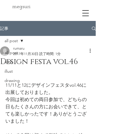
megsuri
記事
all post
rumaru
all post
2017年11月30日
読了時間: 1分
Design festa vol.46
nikki
illust
drawing
11/11と12にデザインフェスタvol.46に
出展しておりました。
今回は初めての両日参加で、どちらの
日もたくさんの方にお会いできて、と
ても楽しかったです！ありがとうござ
いました！