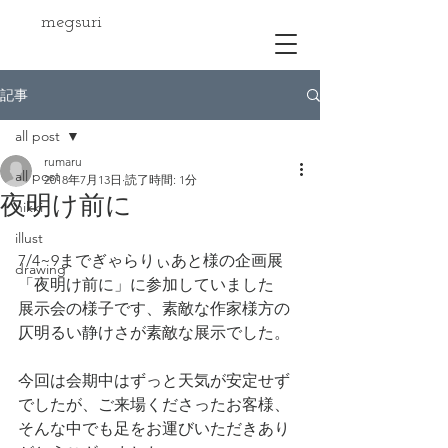
megsuri
記事
all post
rumaru
all post
2018年7月13日
読了時間: 1分
夜明け前に
nikki
illust
7/4~9までぎゃらりぃあと様の企画展
drawing
「夜明け前に」に参加していました
展示会の様子です、素敵な作家様方の
仄明るい静けさが素敵な展示でした。
今回は会期中はずっと天気が安定せず
でしたが、ご来場くださったお客様、
そんな中でも足をお運びいただきあり