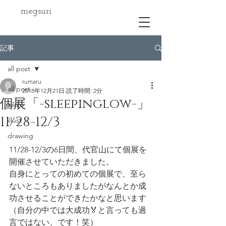
megsuri
記事
all post
rumaru
all post
2018年12月21日
読了時間: 2分
個展「-sleepinglow-」
nikki
11/28-12/3
illust
drawing
11/28-12/3の6日間、代官山にて個展を
開催させていただきました。
自身にとっての初めての個展で、至ら
ないところもありましたがなんとか成
功させることができたかなと思います
（自分の中では大成功🏅と言っても過
言ではない、です！笑）